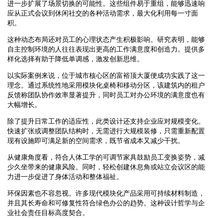
进一步扩展了场景切换的可能性。这些组件易于重组，能够迅速响
应从正式会议到休闲社交的各种活动需求，最大化利用每一寸面
积。
这种动态布局还对员工的心理状态产生积极影响。研究表明，能够
自主控制环境的人往往表现出更高的工作满意度和创造力。提供多
样化选择有助于降低单调感，激发创新思维。
以实际案例来说，位于城市核心区的富裕顶大厦便成功实践了这一
理念。通过系统性地采用模块化桌椅和移动分区，该建筑内的租户
反馈称团队协作效率显著提升，同时员工对办公环境的满意度也有
大幅增长。
除了提升日常工作的适应性，此类设计还支持企业应对规模变化。
快速扩张或调整团队结构时，无需进行大规模装修，只需重新配置
现有设施即可满足新的空间需求，既节省成本又减少干扰。
从健康角度看，符合人体工学的可调节家具鼓励员工变换姿势，减
少久坐带来的健康风险。同时，轻松创建休息角或站立会议区的能
力进一步促进了身体活动和整体福祉。
环保因素也不容忽视。许多现代模块化产品采用可持续材料制造，
并且其长寿命和可修复性符合绿色办公的趋势。这种设计哲学与企
业社会责任目标高度契合。