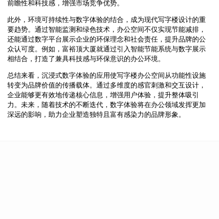
前瞻性和科技感，增强市场竞争优势。
此外，环境可持续性与数字体验的结合，成为现代写字楼设计的重
要趋势。通过智能监测和绿色技术，办公空间不仅实现节能减排，
还能通过数字平台展示企业的环保理念和社会责任，提升品牌的公
众认可度。例如，富裕顶大厦就通过引入智能节能系统与数字展示
相结合，打造了兼具科技感与环保意识的办公环境。
总结来看，沉浸式数字体验的应用使写字楼办公空间从功能性设施
转变为品牌价值的传播载体。通过多维度的感官刺激和交互设计，
企业能够更有效地传递核心信息，增强用户体验，提升整体吸引
力。未来，随着技术的不断迭代，数字体验将在办公领域发挥更加
深远的影响，助力企业塑造独特且富有感染力的品牌形象。