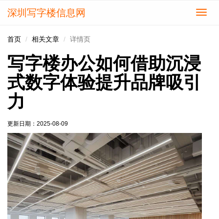
深圳写字楼信息网
切
换
导
首页
相关文章
详情页
航
写字楼办公如何借助沉浸
式数字体验提升品牌吸引
力
更新日期：
2025-08-09