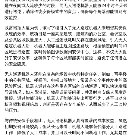
是在夜间或人流较少的时段。而无人巡逻机器人能够24小时全天候
进行巡逻，消除传统安保模式中的盲点，确保每个角落都能得到有
效监控。
以富裕顶大厦为例，该写字楼引入了无人巡逻机器人来增强其安保
系统的效率。该项目是一座高层建筑，建筑内的办公室、会议室以
及公共区域数量庞大，人工巡逻既耗时又存在遗漏风险。引入无人
巡逻机器人后，机器人能够自主规划巡逻路线，根据预定的时间和
区域进行巡查，实时传输图像数据到安保中心。这样，不仅大大提
升了安保效率，还确保了每个区域都能实时监控，避免了任何潜在
的安全隐患。
无人巡逻机器人还能在复杂的场景中执行特定任务。例如，写字楼
中的公共区域、楼梯间、电梯口等地方，常常是安全事件发生的高
风险区域。机器人通过在这些重点区域的自动巡逻，可以快速发现
异常情况，如人员滞留、物品遗留等问题，并及时向安保人员发送
警报。通过智能识别，机器人还能够识别出可疑行为，甚至自动分
析音频和视频信息，判断是否存在安全威胁，从而减少了人工监控
的压力。
与传统安保手段相比，无人巡逻机器人具有显著的成本效益。虽然
初期投资可能较高，但从长远来看，机器人能够替代部分人工巡逻
工作，降低了人工成本，并且可以长时间不间断地工作。尤其是在